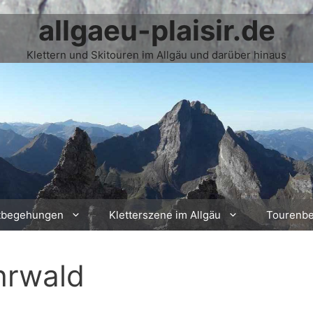
allgaeu-plaisir.de
Klettern und Skitouren im Allgäu und darüber hinaus
tbegehungen
Kletterszene im Allgäu
Tourenbe
hrwald