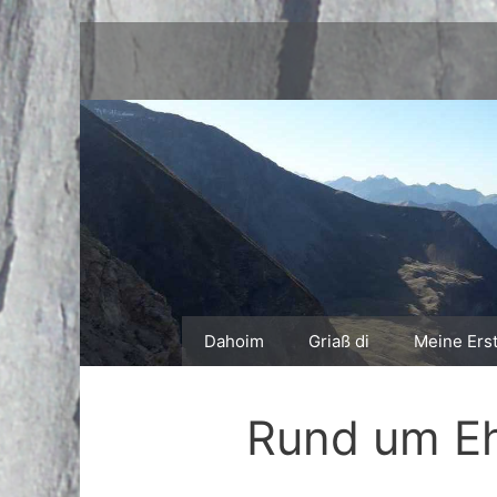
Zum
Inhalt
springen
Dahoim
Griaß di
Meine Ers
Rund um E