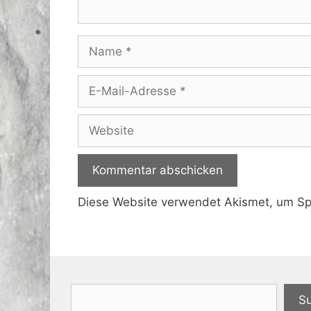
Name
E-
Mail-
Adresse
Website
Diese Website verwendet Akismet, um S
Suchen
S