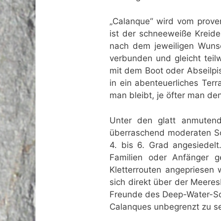
„Calanque“ wird vom provenz
ist der schneeweiße Kreidek
nach dem jeweiligen Wunsc
verbunden und gleicht teil
mit dem Boot oder Abseilpis
in ein abenteuerliches Ter
man bleibt, je öfter man de
Unter den glatt anmutende
überraschend moderaten Sc
4. bis 6. Grad angesiedelt
Familien oder Anfänger g
Kletterrouten angepriesen 
sich direkt über der Meer
Freunde des Deep-Water-Solo
Calanques unbegrenzt zu s