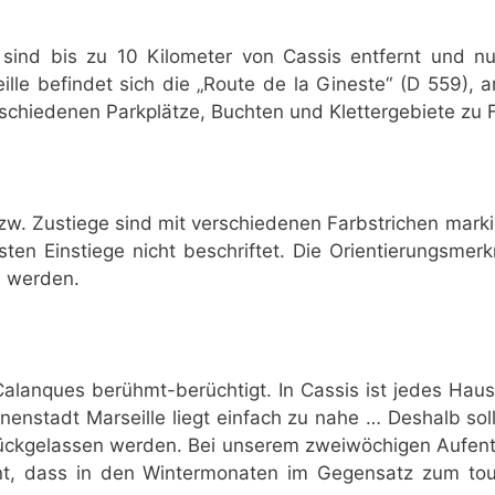
 sind bis zu 10 Kilometer von Cassis entfernt und n
lle befindet sich die „Route de la Gineste“ (D 559),
schiedenen Parkplätze, Buchten und Klettergebiete zu 
. Zustiege sind mit verschiedenen Farbstrichen markie
ten Einstiege nicht beschriftet. Die Orientierungsme
n werden.
 Calanques berühmt-berüchtigt. In Cassis ist jedes Ha
nenstadt Marseille liegt einfach zu nahe … Deshalb so
ückgelassen werden. Bei unserem zweiwöchigen Aufenth
nt, dass in den Wintermonaten im Gegensatz zum to