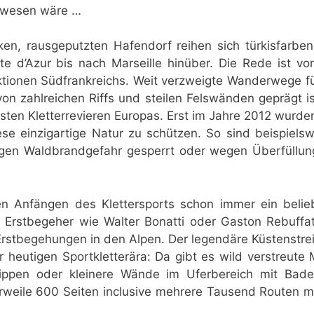
ewesen wäre …
en, rausgeputzten Hafendorf reihen sich türkisfarben
te d’Azur bis nach Marseille hinüber. Die Rede ist v
aktionen Südfrankreichs. Weit verzweigte Wanderwege f
von zahlreichen Riffs und steilen Felswänden geprägt i
ten Kletterrevieren Europas. Erst im Jahre 2012 wurden
ese einzigartige Natur zu schützen. So sind beispiel
egen Waldbrandgefahr gesperrt oder wegen Überfüllun
n Anfängen des Klettersports schon immer ein belieb
 Erstbegeher wie Walter Bonatti oder Gaston Rebuffat 
 Erstbegehungen in den Alpen. Der legendäre Küstenstre
 heutigen Sportkletterära: Da gibt es wild verstreute 
lippen oder kleinere Wände im Uferbereich mit Badem
erweile 600 Seiten inclusive mehrere Tausend Routen m