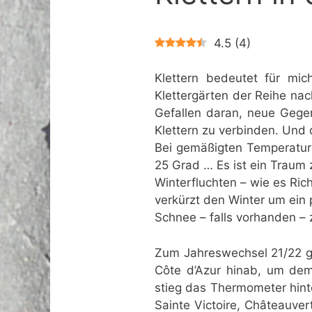
4.5
(
4
)
Klettern bedeutet für mi
Klettergärten der Reihe na
Gefallen daran, neue Geg
Klettern zu verbinden. Und 
Bei gemäßigten Temperaturen
25 Grad … Es ist ein Traum 
Winterfluchten – wie es Ri
verkürzt den Winter um ein
Schnee – falls vorhanden –
Zum Jahreswechsel 21/22 gi
Côte d’Azur hinab, um dem 
stieg das Thermometer hinte
Sainte Victoire, Châteauver