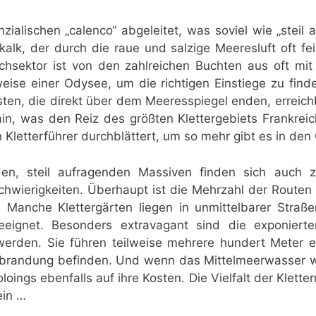
ialischen „calenco“ abgeleitet, was soviel wie „steil 
alk, der durch die raue und salzige Meeresluft oft fein
hsektor ist von den zahlreichen Buchten aus oft mi
weise einer Odysee, um die richtigen Einstiege zu fi
ten, die direkt über dem Meeresspiegel enden, erreichb
rain, was den Reiz des größten Klettergebiets Frankrei
n Kletterführer durchblättert, um so mehr gibt es in d
n, steil aufragenden Massiven finden sich auch za
hwierigkeiten. Überhaupt ist die Mehrzahl der Routen
. Manche Klettergärten liegen in unmittelbarer Straß
eeignet. Besonders extravagant sind die exponierte
werden. Sie führen teilweise mehrere hundert Meter ent
esbrandung befinden. Und wenn das Mittelmeerwasser 
ings ebenfalls auf ihre Kosten. Die Vielfalt der Kletter
ein …