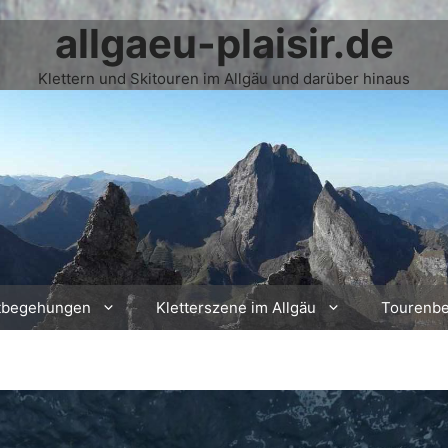
allgaeu-plaisir.de
Klettern und Skitouren im Allgäu und darüber hinaus
tbegehungen
Kletterszene im Allgäu
Tourenbe