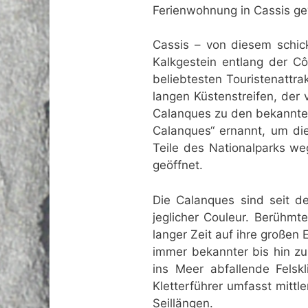
Ferienwohnung in Cassis g
Cassis – von diesem schick
Kalkgestein entlang der Cô
beliebtesten Touristenattr
langen Küstenstreifen, der 
Calanques zu den bekanntes
Calanques“ ernannt, um di
Teile des Nationalparks w
geöffnet.
Die Calanques sind seit de
jeglicher Couleur. Berühmte
langer Zeit auf ihre großen
immer bekannter bis hin zur
ins Meer abfallende Felsk
Kletterführer umfasst mittl
Seillängen.