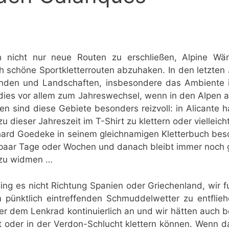
ch nicht nur neue Routen zu erschließen, Alpine W
ch schöne Sportkletterrouten abzuhaken. In den letzten
enden und Landschaften, insbesondere das Ambiente 
dies vor allem zum Jahreswechsel, wenn in den Alpen all
 sind diese Gebiete besonders reizvoll: in Alicante h
zu dieser Jahreszeit im T-Shirt zu klettern oder viellei
chard Goedeke in seinem gleichnamigen Kletterbuch besc
 paar Tage oder Wochen und danach bleibt immer noch
 zu widmen …
ng es nicht Richtung Spanien oder Griechenland, wir 
pünktlich eintreffenden Schmuddelwetter zu entflieh
r dem Lenkrad kontinuierlich an und wir hätten auch be
t oder in der Verdon-Schlucht klettern können. Wenn d