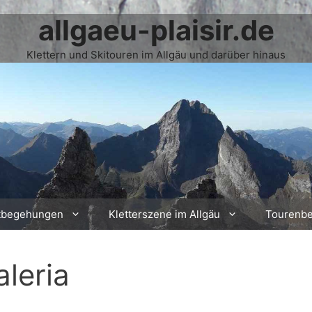
allgaeu-plaisir.de
Klettern und Skitouren im Allgäu und darüber hinaus
tbegehungen
Kletterszene im Allgäu
Tourenbe
aleria