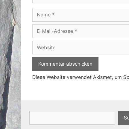
Name
E-
Mail-
Adresse
Website
Diese Website verwendet Akismet, um S
Suchen
S