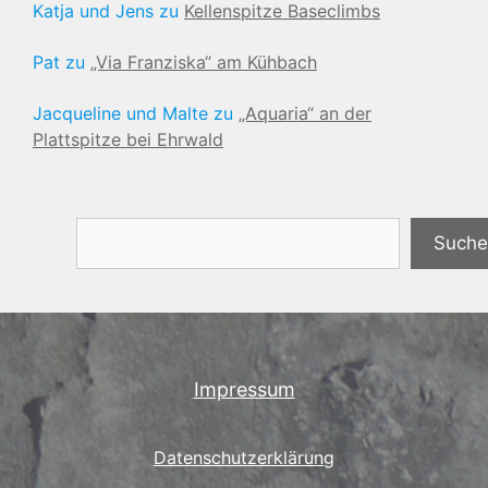
Katja und Jens
zu
Kellenspitze Baseclimbs
Pat
zu
„Via Franziska“ am Kühbach
Jacqueline und Malte
zu
„Aquaria“ an der
Plattspitze bei Ehrwald
Suchen
Suche
Impressum
Datenschutzerklärung