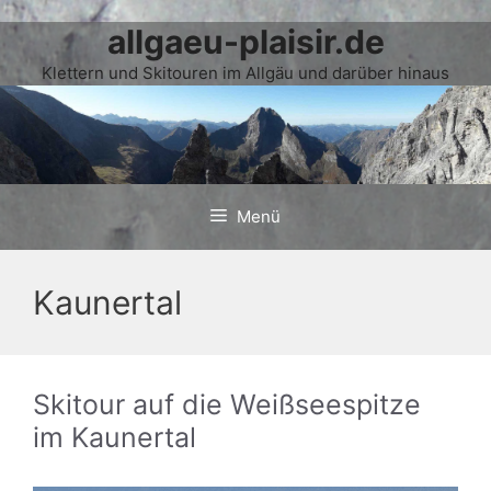
allgaeu-plaisir.de
Zum
Inhalt
Klettern und Skitouren im Allgäu und darüber hinaus
springen
Menü
Kaunertal
Skitour auf die Weißseespitze
im Kaunertal