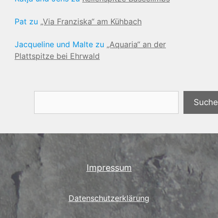
Pat
zu
„Via Franziska“ am Kühbach
Jacqueline und Malte
zu
„Aquaria“ an der
Plattspitze bei Ehrwald
Suchen
Suche
Impressum
Datenschutzerklärung