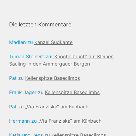
Die letzten Kommentare
Madlen
zu
Kanzel Südkante
Tilman Steinert
zu
“Knöchelbruch“ am Kleinen
Säuling in den Ammergauer Bergen
Pat
zu
Kellenspitze Baseclimbs
Frank Jäger
zu
Kellenspitze Baseclimbs
Pat
zu
„Via Franziska“ am Kühbach
Hermann
zu
„Via Franziska“ am Kühbach
Katja und Jens
zu
Kellenspitze Baseclimbs