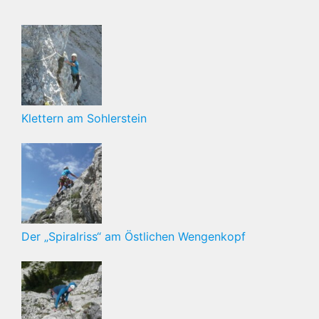
Klettern am Sohlerstein
Der „Spiralriss“ am Östlichen Wengenkopf