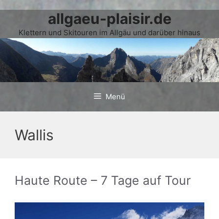
allgaeu-plaisir.de
Zum
Inhalt
Klettern und Skitouren im Allgäu und darüber hinaus
springen
Menü
Wallis
Haute Route – 7 Tage auf Tour