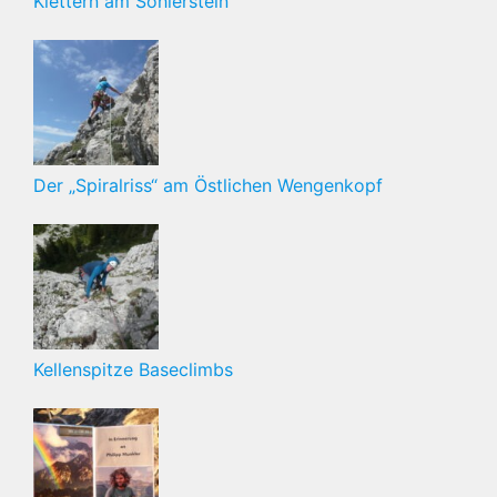
Klettern am Sohlerstein
Der „Spiralriss“ am Östlichen Wengenkopf
Kellenspitze Baseclimbs