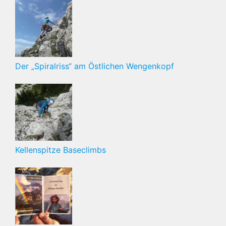
Der „Spiralriss“ am Östlichen Wengenkopf
Kellenspitze Baseclimbs