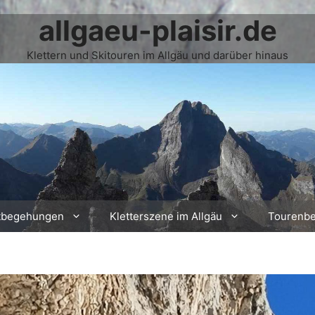
allgaeu-plaisir.de
Klettern und Skitouren im Allgäu und darüber hinaus
tbegehungen
Kletterszene im Allgäu
Tourenbe