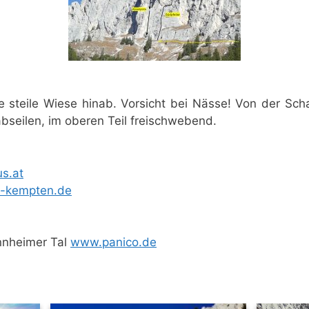
e steile Wiese hinab. Vorsicht bei Nässe! Von der Scha
bseilen, im oberen Teil freischwebend.
s.at
-kempten.de
annheimer Tal
www.panico.de