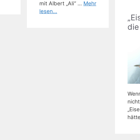
mit Albert „Ali“ …
Mehr
lesen…
„Ei
die
Wen
nic
„Eis
hätt