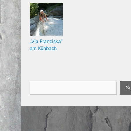
„Via Franziska“
am Kühbach
Suchen
S