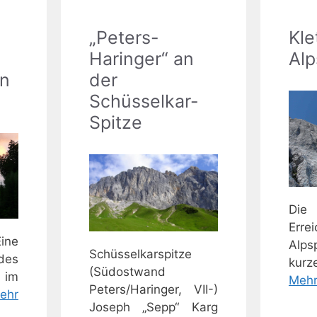
„Peters-
Kle
Haringer“ an
Alp
un
der
Schüsselkar-
Spitze
Di
Erre
Eine
Alp
Schüsselkarspitze
des
kur
(Südostwand
 im
Mehr
Peters/Haringer, VII-)
ehr
Joseph „Sepp“ Karg