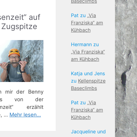
Baseclimbs
Pat
zu
„Via
senzeit“ auf
Franziska“ am
 Zugspitze
Kühbach
Hermann
zu
„Via Franziska“
am Kühbach
Katja und Jens
zu
Kellenspitze
Baseclimbs
n mir der Benny
hts von der
Pat
zu
„Via
enzeit“ erzählt
Franziska“ am
e, …
Mehr lesen…
Kühbach
Jacqueline und