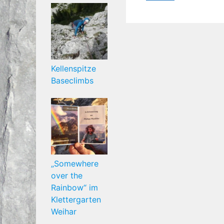
Kellenspitze
Baseclimbs
„Somewhere
over the
Rainbow“ im
Klettergarten
Weihar