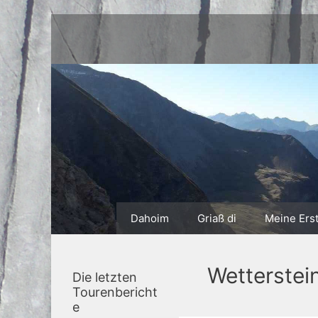
Zum
Inhalt
springen
Dahoim
Griaß di
Meine Ers
Wetterstei
Die letzten
Tourenbericht
e