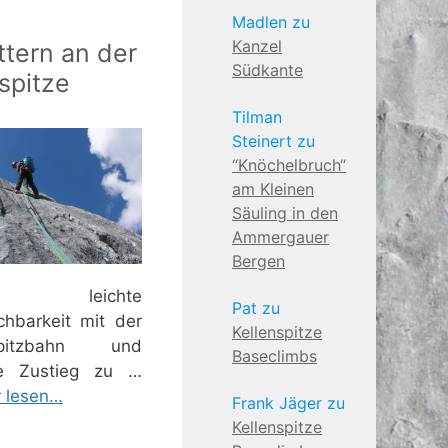
Madlen
zu
Kanzel
ttern an der
Südkante
spitze
Tilman
Steinert
zu
“Knöchelbruch“
am Kleinen
Säuling in den
Ammergauer
Bergen
e leichte
Pat
zu
ichbarkeit mit der
Kellenspitze
spitzbahn und
Baseclimbs
ze Zustieg zu …
 lesen…
Frank Jäger
zu
Kellenspitze