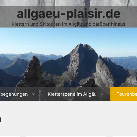
allgaeu-plaisir.de
Klettern und Skitouren im Allgäu und darüber hinaus
tbegehungen
Kletterszene im Allgäu
Tourenbe
n