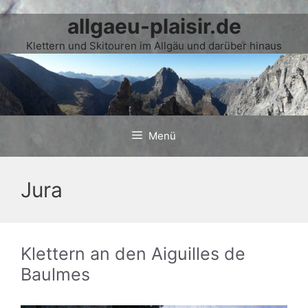
allgaeu-plaisir.de
Zum
Inhalt
Klettern und Skitouren im Allgäu und darüber hinaus
springen
Menü
Jura
Klettern an den Aiguilles de
Baulmes