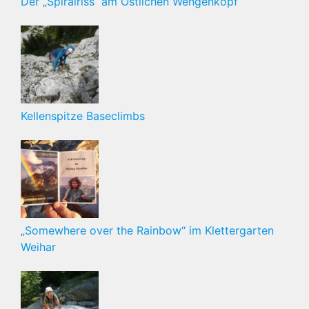
Der „Spiralriss“ am Östlichen Wengenkopf
Kellenspitze Baseclimbs
„Somewhere over the Rainbow“ im Klettergarten
Weihar