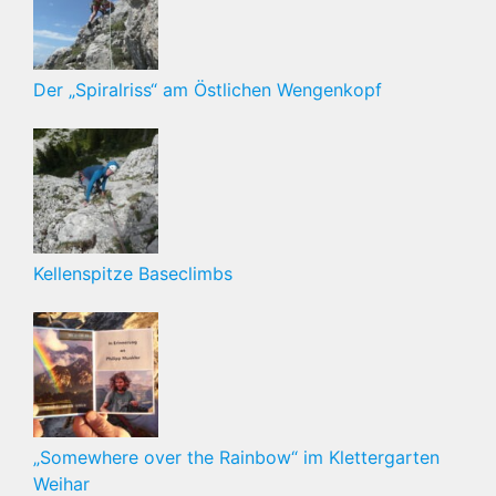
Der „Spiralriss“ am Östlichen Wengenkopf
Kellenspitze Baseclimbs
„Somewhere over the Rainbow“ im Klettergarten
Weihar