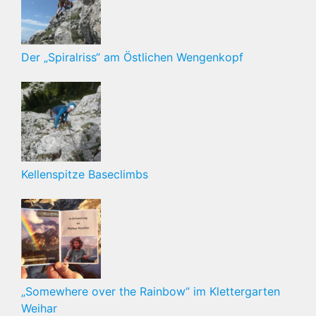
Der „Spiralriss“ am Östlichen Wengenkopf
Kellenspitze Baseclimbs
„Somewhere over the Rainbow“ im Klettergarten
Weihar