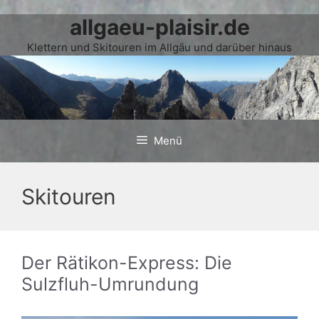
allgaeu-plaisir.de
Zum
Inhalt
Klettern und Skitouren im Allgäu und darüber hinaus
springen
Menü
Skitouren
Der Rätikon-Express: Die
Sulzfluh-Umrundung