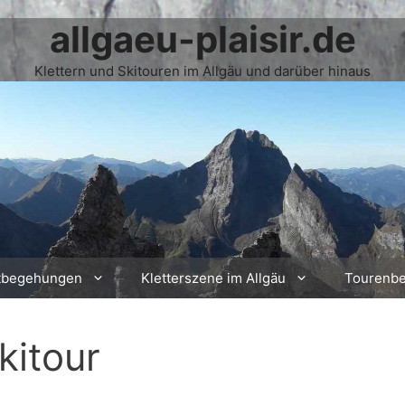
allgaeu-plaisir.de
Klettern und Skitouren im Allgäu und darüber hinaus
tbegehungen
Kletterszene im Allgäu
Tourenbe
kitour