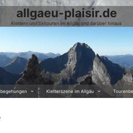
allgaeu-plaisir.de
Klettern und Skitouren im Allgäu und darüber hinaus
tbegehungen
Kletterszene im Allgäu
Tourenbe
e