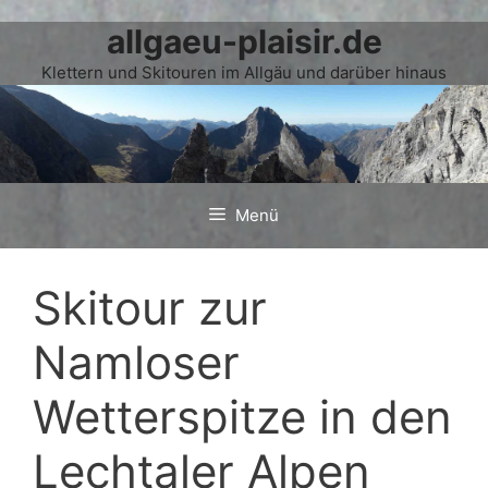
allgaeu-plaisir.de
Zum
Inhalt
Klettern und Skitouren im Allgäu und darüber hinaus
springen
Menü
Skitour zur
Namloser
Wetterspitze in den
Lechtaler Alpen