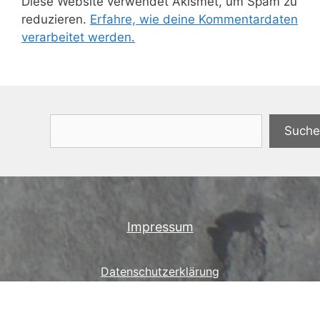
Diese Website verwendet Akismet, um Spam zu
reduzieren.
Erfahre, wie deine Kommentardaten
verarbeitet werden.
Suchen
Suche
Impressum
Datenschutzerklärung
© 2026 allgaeu-plaisir.de
• Erstellt mit
GeneratePress