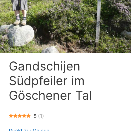
Gandschijen
Südpfeiler im
Göschener Tal
5
(
1
)
Direkt zur Galerie