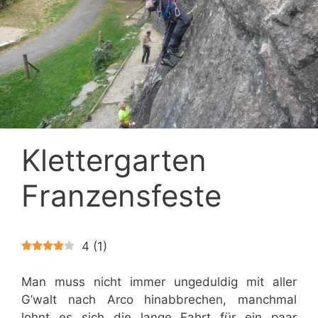
Klettergarten
Franzensfeste
4
(
1
)
Man muss nicht immer ungeduldig mit aller
G’walt nach Arco hinabbrechen, manchmal
lohnt es sich die lange Fahrt für ein paar