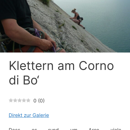
Klettern am Corno
di Bo‘
0
(
0
)
Direkt zur Galerie
Dass es rund um Arco viele