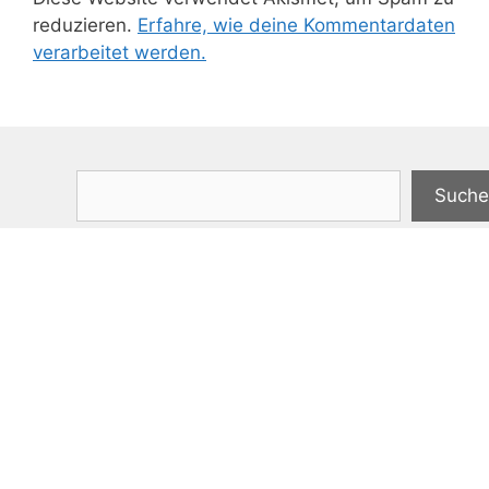
reduzieren.
Erfahre, wie deine Kommentardaten
verarbeitet werden.
Suchen
Suche
Impressum
Datenschutzerklärung
© 2026 allgaeu-plaisir.de
• Erstellt mit
GeneratePress