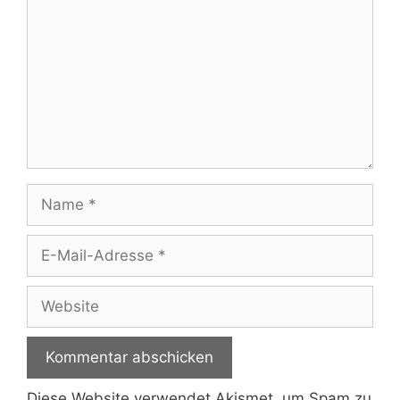
Name
E-
Mail-
Adresse
Website
Diese Website verwendet Akismet, um Spam zu