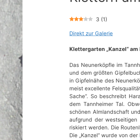
3
(
1
)
Direkt zur Galerie
Klettergarten „Kanzel“ am
Das Neunerköpfle im Tannh
und dem größten Gipfelbuch 
in Gipfelnähe des Neunerköp
meist excellente Felsquali
Sache“. So beschreibt Hara
dem Tannheimer Tal. Obwoh
schönen Almlandschaft und
aufgrund der westseitigen
riskiert werden. Die Routen
Die „Kanzel“ wurde von der 