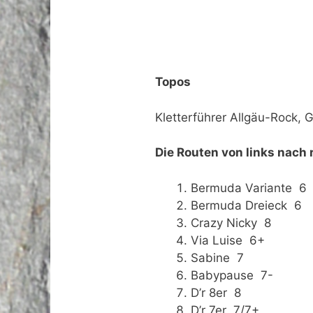
Topos
Kletterführer Allgäu-Rock, 
Die Routen von links nach 
Bermuda Variante 6
Bermuda Dreieck 6
Crazy Nicky 8
Via Luise 6+
Sabine 7
Babypause 7-
D’r 8er 8
D’r 7er 7/7+