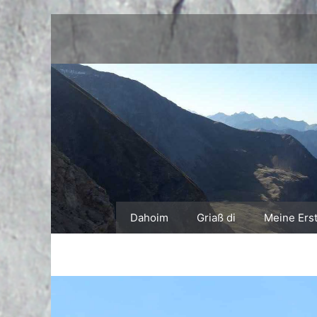
Zum
Inhalt
springen
Dahoim
Griaß di
Meine Ers