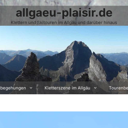
allgaeu-plaisir.de
Klettern und Skitouren im Allgäu und darüber hinaus
tbegehungen
Kletterszene im Allgäu
Tourenbe