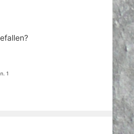
efallen?
en.
1