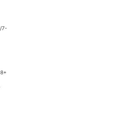
+/7-
 8+
–