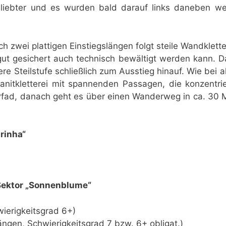
iebter und es wurden bald darauf links daneben we
ch zwei plattigen Einstiegslängen folgt steile Wandklet
gut gesichert auch technisch bewältigt werden kann. D
ere Steilstufe schließlich zum Ausstieg hinauf. Wie bei
nitkletterei mit spannenden Passagen, die konzentrie
 Pfad, danach geht es über einen Wanderweg in ca. 3
irinha“
Sektor „Sonnenblume“
wierigkeitsgrad 6+)
ängen, Schwierigkeitsgrad 7 bzw. 6+ obligat.)