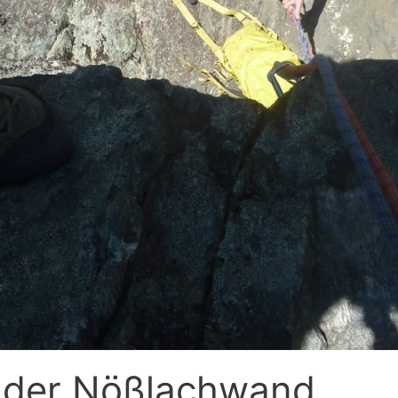
n der Nößlachwand