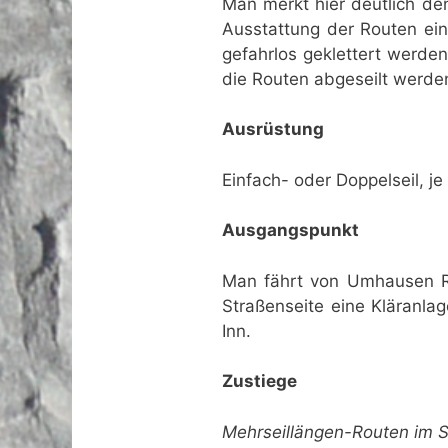
Man merkt hier deutlich den 
Ausstattung der Routen ein
gefahrlos geklettert werde
die Routen abgeseilt werde
Ausrüstung
Einfach- oder Doppelseil, j
Ausgangspunkt
Man fährt von Umhausen Ric
Straßenseite eine Kläranla
Inn.
Zustiege
Mehrseillängen-Routen im 