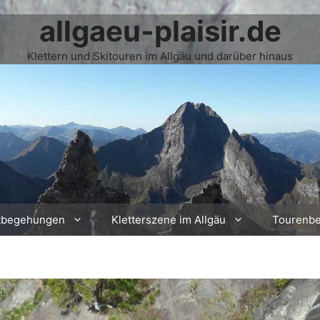
allgaeu-plaisir.de
Klettern und Skitouren im Allgäu und darüber hinaus
tbegehungen
Kletterszene im Allgäu
Tourenbe