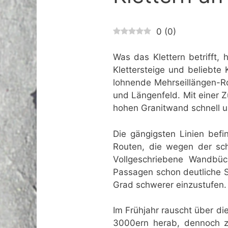
0
(
0
)
Was das Klettern betrifft, 
Klettersteige und beliebte 
lohnende Mehrseillängen-R
und Längenfeld. Mit einer Z
hohen Granitwand schnell 
Die gängigsten Linien befi
Routen, die wegen der schö
Vollgeschriebene Wandbü
Passagen schon deutliche Sp
Grad schwerer einzustufen.
Im Frühjahr rauscht über d
3000ern herab, dennoch zä