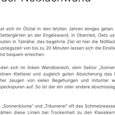
hat sich im Ötztal in den letzten Jahren einiges geta
Klettergärten an der Engelswand, in Oberried, Oetz us
outen in Talnähe: das begehrte Ziel ist hier die Nöß
ustiegszeit von bis zu 20 Minuten lassen sich die Einst
und bequem erreichen.
nden sich im linken Wandbereich, dem Sektor „Sonnen
nen Kletterei und zugleich guten Absicherung das Pr
cher zeugen von vielen Begehungen und mitunter w
eckspuren auf. So ist der ein oder andere abschüssige
ie „Sonnenblume“ und „Träumerei“ oft das Schmelzwass
hlen diese Linien bei Trockenheit zu den Klassike