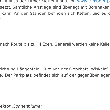
Einfluss der Tiroler Kletter-Institution
www.climbers-p
setzt. Sämtliche Anstiege sind überlegt mit Bohrhaken 
n kann. An den Ständen befinden sich Ketten, und es 
n.
e nach Route bis zu 14 Exen. Generell werden keine Keile
htung Längenfeld. Kurz vor der Ortschaft „Winkeln“ b
ge. Der Parkplatz befindet sich auf der gegenüberliege
Sektor „Sonnenblume“