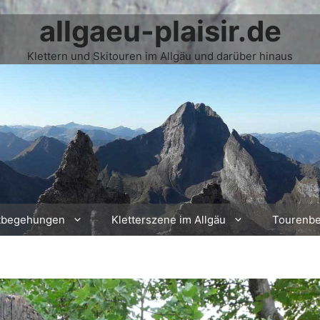
allgaeu-plaisir.de
Klettern und Skitouren im Allgäu und darüber hinaus
tbegehungen
Kletterszene im Allgäu
Tourenbe