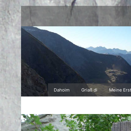
Zum
Inhalt
springen
Dahoim
Griaß di
Meine Ers