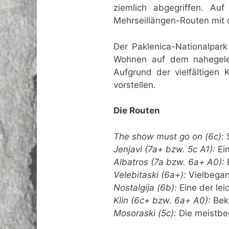
ziemlich abgegriffen. Au
Mehrseillängen-Routen mit c
Der Paklenica-Nationalpark
Wohnen auf dem nahegeleg
Aufgrund der vielfältigen 
vorstellen.
Die Routen
The show must go on (6c):
S
Jenjavi (7a+ bzw. 5c A1):
Ein
Albatros (7a bzw. 6a+ A0):
E
Velebitaski (6a+):
Vielbegan
Nostalgija (6b):
Eine der lei
Klin (6c+ bzw. 6a+ A0):
Beka
Mosoraski (5c):
Die meistbe