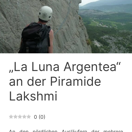
„La Luna Argentea“
an der Piramide
Lakshmi
0
(
0
)
An den nördlichen Ausläufern der mehrere