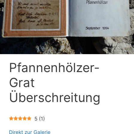
Pfannenhölzer-
Grat
Überschreitung
5
(
1
)
Direkt zur Galerie