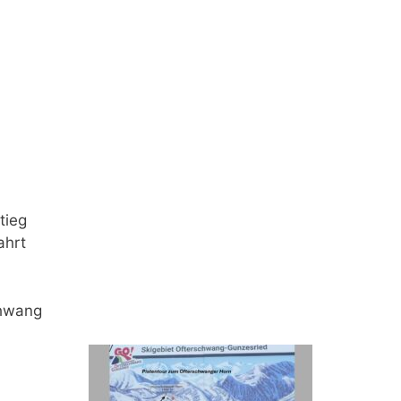
tieg
ahrt
chwang