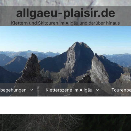
allgaeu-plaisir.de
Klettern und Skitouren im Allgäu und darüber hinaus
tbegehungen
Kletterszene im Allgäu
Tourenbe