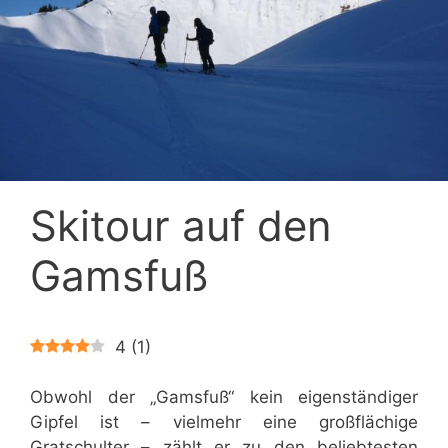
Skitour auf den
Gamsfuß
4
(
1
)
Obwohl der „Gamsfuß“ kein eigenständiger
Gipfel ist – vielmehr eine großflächige
Gratschulter – zählt er zu den beliebtesten