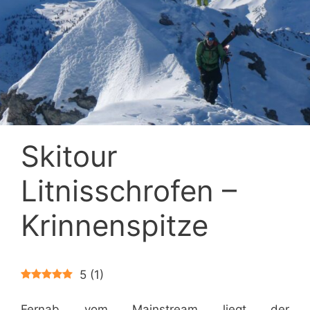
Skitour
Litnisschrofen –
Krinnenspitze
5
(
1
)
Fernab vom Mainstream liegt der