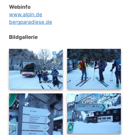
Webinfo
www.alpin.de
bergparadiese.de
Bildgallerie