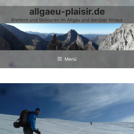
allgaeu-plaisir.de
Zum
Inhalt
Klettern und Skitouren im Allgäu und darüber hinaus
springen
Menü