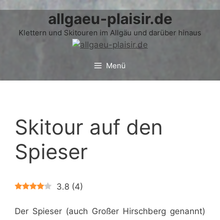
allgaeu-plaisir.de
Zum
Inhalt
Klettern und Skitouren im Allgäu und darüber hinaus
springen
Menü
Skitour auf den
Spieser
3.8
(
4
)
Der Spieser (auch Großer Hirschberg genannt)